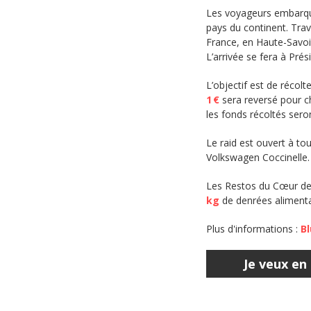
Les voyageurs embarqu
pays du continent. Trave
France, en Haute-Savoi
L’arrivée se fera à Prési
L’objectif est de réco
1 €
sera reversé pour ch
les fonds récoltés sero
Le raid est ouvert à to
Volkswagen Coccinelle. 
Les Restos du Cœur de 
kg
de denrées alimentai
Plus d'informations :
Bl
Je veux en 