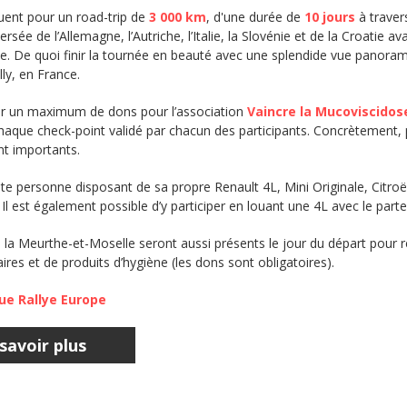
ent pour un road-trip de
3 000 km
, d'une durée de
10 jours
à traver
rsée de l’Allemagne, l’Autriche, l’Italie, la Slovénie et de la Croatie av
e. De quoi finir la tournée en beauté avec une splendide vue panoram
lly, en France.
lter un maximum de dons pour l’association
Vaincre la Mucoviscidos
aque check-point validé par chacun des participants. Concrètement, p
nt importants.
ute personne disposant de sa propre Renault 4L, Mini Originale, Citr
Il est également possible d’y participer en louant une 4L avec le part
la Meurthe-et-Moselle seront aussi présents le jour du départ pour r
res et de produits d’hygiène (les dons sont obligatoires).
ue Rallye Europe
savoir plus