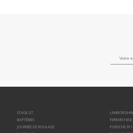
STAGE GT
LAMBORGHIN
BAPTÊMES
FERRARI F458
JOURNÉE DE ROULAGE
PORSCHE 911