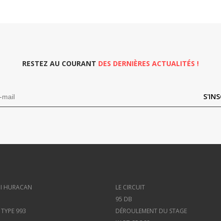
RESTEZ AU COURANT
DES DERNIÈRES ACTUALITÉS !
S'INS
I HURACAN
LE CIRCUIT
95 DB
 TYPE 993
DÉROULEMENT DU STAGE