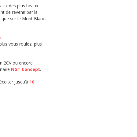
s six des plus beaux
ant de revenir par la
ique sur le Mont Blanc.
e
.
lus vous roulez, plus
oën 2CV ou encore
enaire
NGT Concept
.
écolter jusqu’à
10