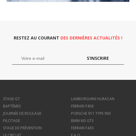
RESTEZ AU COURANT
DES DERNIÈRES ACTUALITÉS !
S'INSCRIRE
STAGE GT
LAMBORGHINI HURACAN
BAPTÊMES
FERRARI F458
JOURNÉE DE ROULAGE
PORSCHE 911 TYPE 993
PILOTAGE
BMW M3 GTS
STAGE DE PRÉVENTION
FERRARI F430
LE CIRCUIT
F.A.Q.