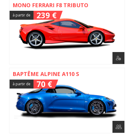
MONO FERRARI F8 TRIBUTO
239 €
à partir de
BAPTÊME ALPINE A110 S
70 €
à partir de