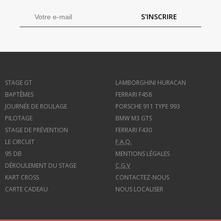
S'INSCRIRE
STAGE GT
LAMBORGHINI HURACAN
BAPTÊMES
FERRARI F458
JOURNÉE DE ROULAGE
PORSCHE 911 TYPE 993
PILOTAGE
BMW M3 GTS
STAGE DE PRÉVENTION
FERRARI F430
LE CIRCUIT
F.A.Q.
95 DB
MENTIONS LÉGALES
DÉROULEMENT DU STAGE
C.G.V
KART CROSS
CONTACTEZ-NOUS
CARTE CADEAU
NOUS LOCALISER