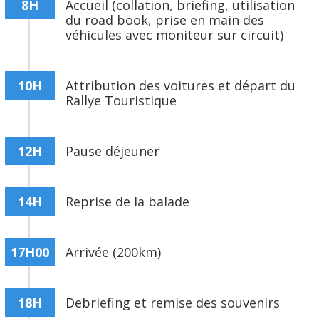
8H
Accueil (collation, briefing, utilisation
du road book, prise en main des
véhicules avec moniteur sur circuit)
Magali LOMBARD & Patrick HENRY
Champions de France des Rallyes 2007
10H
Attribution des voitures et départ du
Rallye Touristique
12H
Pause déjeuner
14H
Reprise de la balade
17H00
Arrivée (200km)
18H
Debriefing et remise des souvenirs