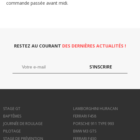
commande passée avant midi.
RESTEZ AU COURANT
DES DERNIÈRES ACTUALITÉS !
S'INSCRIRE
STAGE GT
LAMBORGHINI HURACAN
BAPTÊMES
FERRARI F458
JOURNÉE DE ROULAGE
PORSCHE 911 TYPE 993
PILOTAGE
BMW M3 GTS
STAGE DE PRÉVENTION
FERRARI F430