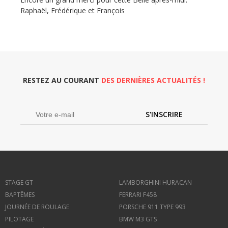
Raphaël, Frédérique et François
RESTEZ AU COURANT
DES DERNIÈRES ACTUALITÉS !
S'INSCRIRE
STAGE GT
LAMBORGHINI HURACAN
BAPTÊMES
FERRARI F458
JOURNÉE DE ROULAGE
PORSCHE 911 TYPE 993
PILOTAGE
BMW M3 GTS