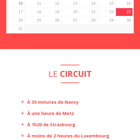
10
11
12
13
14
15
16
17
18
19
20
21
22
23
24
25
26
27
28
29
30
31
LE
CIRCUIT
À 30 minutes de Nancy
À une heure de Metz
À 1h20 de Strasbourg
À moins de 2 heures du Luxembourg