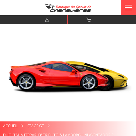
ACCUEIL
STAGE GT
DUO ITALIA FERRARI F8 TRIBUTO & LAMBORGHINI AVENTADOR S