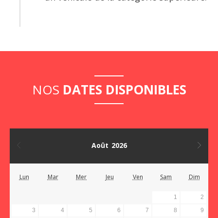
NOS
DATES DISPONIBLES
Août
2026
Mois précédent
Moi
Lun
Mar
Mer
Jeu
Ven
Sam
Dim
1
2
3
4
5
6
7
8
9