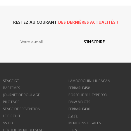
RESTEZ AU COURANT
DES DERNIÈRES ACTUALITÉS !
S'INSCRIRE
STAGE GT
LAMBORGHINI HURACAN
BAPTÊMES
FERRARI F458
JOURNÉE DE ROULAGE
PORSCHE 911 TYPE 993
PILOTAGE
BMW M3 GTS
STAGE DE PRÉVENTION
FERRARI F430
LE CIRCUIT
F.A.Q.
95 DB
MENTIONS LÉGALES
DÉROULEMENT DU STAGE
C.G.V