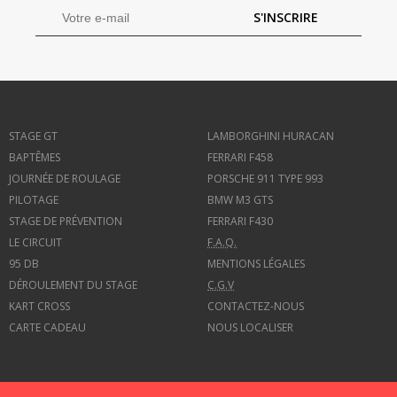
S'INSCRIRE
STAGE GT
LAMBORGHINI HURACAN
BAPTÊMES
FERRARI F458
JOURNÉE DE ROULAGE
PORSCHE 911 TYPE 993
PILOTAGE
BMW M3 GTS
STAGE DE PRÉVENTION
FERRARI F430
LE CIRCUIT
F.A.Q.
95 DB
MENTIONS LÉGALES
DÉROULEMENT DU STAGE
C.G.V
KART CROSS
CONTACTEZ-NOUS
CARTE CADEAU
NOUS LOCALISER